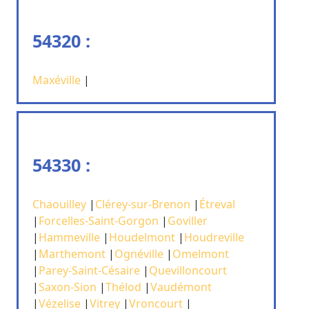
54320 :
Maxéville
|
54330 :
Chaouilley
|
Clérey-sur-Brenon
|
Étreval
|
Forcelles-Saint-Gorgon
|
Goviller
|
Hammeville
|
Houdelmont
|
Houdreville
|
Marthemont
|
Ognéville
|
Omelmont
|
Parey-Saint-Césaire
|
Quevilloncourt
|
Saxon-Sion
|
Thélod
|
Vaudémont
|
Vézelise
|
Vitrey
|
Vroncourt
|