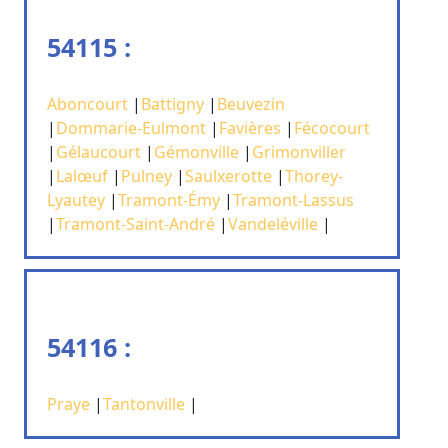
54115 :
Aboncourt
|
Battigny
|
Beuvezin
|
Dommarie-Eulmont
|
Favières
|
Fécocourt
|
Gélaucourt
|
Gémonville
|
Grimonviller
|
Lalœuf
|
Pulney
|
Saulxerotte
|
Thorey-
Lyautey
|
Tramont-Émy
|
Tramont-Lassus
|
Tramont-Saint-André
|
Vandeléville
|
54116 :
Praye
|
Tantonville
|