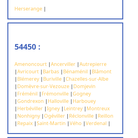
Herserange
|
54450 :
Amenoncourt
|
Ancerviller
|
Autrepierre
|
Avricourt
|
Barbas
|
Bénaménil
|
Blâmont
|
Blémerey
|
Buriville
|
Chazelles-sur-Albe
|
Domèvre-sur-Vezouze
|
Domjevin
|
Fréménil
|
Frémonville
|
Gogney
|
Gondrexon
|
Halloville
|
Harbouey
|
Herbéviller
|
Igney
|
Leintrey
|
Montreux
|
Nonhigny
|
Ogéviller
|
Réclonville
|
Reillon
|
Repaix
|
Saint-Martin
|
Vého
|
Verdenal
|