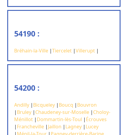
54190 :
Bréhain-la-Ville
|
Tiercelet
|
Villerupt
|
54200 :
Andilly
|
Bicqueley
|
Boucq
|
Bouvron
|
Bruley
|
Chaudeney-sur-Moselle
|
Choloy-
Ménillot
|
Dommartin-lès-Toul
|
Écrouves
|
Francheville
|
Jaillon
|
Lagney
|
Lucey
|
Ménil-la-Tour
|
Pagney-derrière-Barine