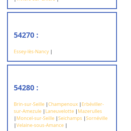
54270 :
Essey-lès-Nancy
|
54280 :
Brin-sur-Seille
|
Champenoux
|
Erbéviller-
sur-Amezule
|
Laneuvelotte
|
Mazerulles
|
Moncel-sur-Seille
|
Seichamps
|
Sornéville
|
Velaine-sous-Amance
|