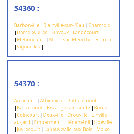
54360 :
Barbonville
|
Blainville-sur-l'Eau
|
Charmois
|
Damelevières
|
Einvaux
|
Landécourt
|
Méhoncourt
|
Mont-sur-Meurthe
|
Romain
|
Vigneulles
|
54370 :
Arracourt
|
Athienville
|
Bathelémont
|
Bauzemont
|
Bezange-la-Grande
|
Bures
|
Coincourt
|
Deuxville
|
Drouville
|
Einville-
au-Jard
|
Emberménil
|
Hénaménil
|
Hoéville
|
Juvrecourt
|
Laneuveville-aux-Bois
|
Maixe