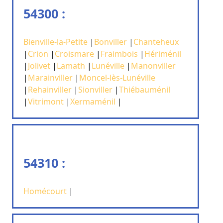
54300 :
Bienville-la-Petite
|
Bonviller
|
Chanteheux
|
Crion
|
Croismare
|
Fraimbois
|
Hériménil
|
Jolivet
|
Lamath
|
Lunéville
|
Manonviller
|
Marainviller
|
Moncel-lès-Lunéville
|
Rehainviller
|
Sionviller
|
Thiébauménil
|
Vitrimont
|
Xermaménil
|
54310 :
Homécourt
|