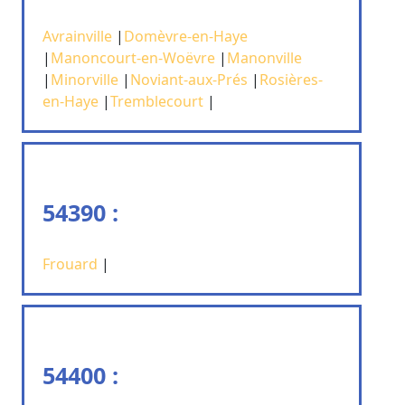
Avrainville
|
Domèvre-en-Haye
|
Manoncourt-en-Woëvre
|
Manonville
|
Minorville
|
Noviant-aux-Prés
|
Rosières-
en-Haye
|
Tremblecourt
|
54390 :
Frouard
|
54400 :