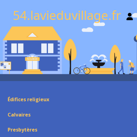
54.lavieduvillage.fr
Édifices religieux
Calvaires
Presbytères