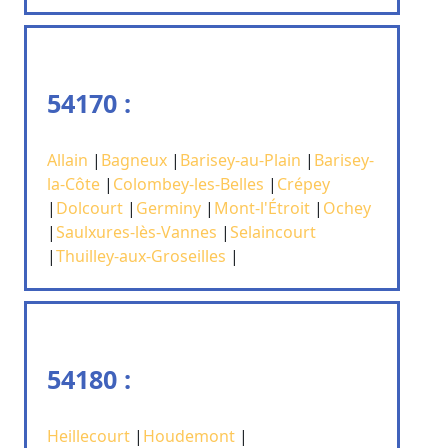
54170 :
Allain
|
Bagneux
|
Barisey-au-Plain
|
Barisey-
la-Côte
|
Colombey-les-Belles
|
Crépey
|
Dolcourt
|
Germiny
|
Mont-l'Étroit
|
Ochey
|
Saulxures-lès-Vannes
|
Selaincourt
|
Thuilley-aux-Groseilles
|
54180 :
Heillecourt
|
Houdemont
|