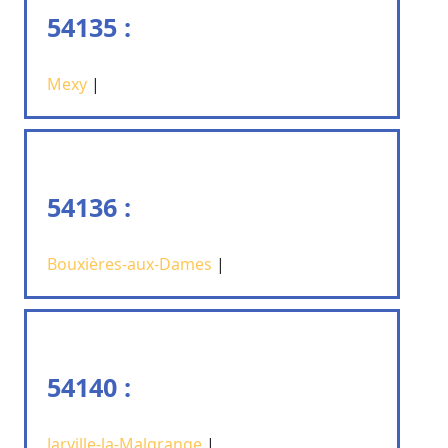
54135 :
Mexy
|
54136 :
Bouxières-aux-Dames
|
54140 :
Jarville-la-Malgrange
|