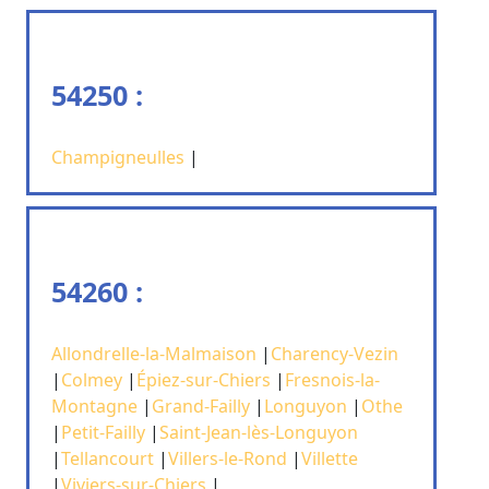
54250 :
Champigneulles
|
54260 :
Allondrelle-la-Malmaison
|
Charency-Vezin
|
Colmey
|
Épiez-sur-Chiers
|
Fresnois-la-
Montagne
|
Grand-Failly
|
Longuyon
|
Othe
|
Petit-Failly
|
Saint-Jean-lès-Longuyon
|
Tellancourt
|
Villers-le-Rond
|
Villette
|
Viviers-sur-Chiers
|