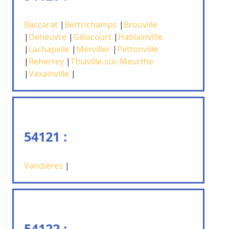
Baccarat
|
Bertrichamps
|
Brouville
|
Deneuvre
|
Gélacourt
|
Hablainville
|
Lachapelle
|
Merviller
|
Pettonville
|
Reherrey
|
Thiaville-sur-Meurthe
|
Vaxainville
|
54121 :
Vandières
|
54122 :