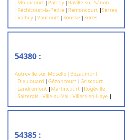
|
Mouacourt
|
Parroy
|
Raville-sur-Sânon
|
Réchicourt-la-Petite
|
Remoncourt
|
Serres
|
Valhey
|
Vaucourt
|
Xousse
|
Xures
|
54380 :
Autreville-sur-Moselle
|
Bezaumont
|
Dieulouard
|
Gézoncourt
|
Griscourt
|
Landremont
|
Martincourt
|
Rogéville
|
Saizerais
|
Ville-au-Val
|
Villers-en-Haye
|
54385 :