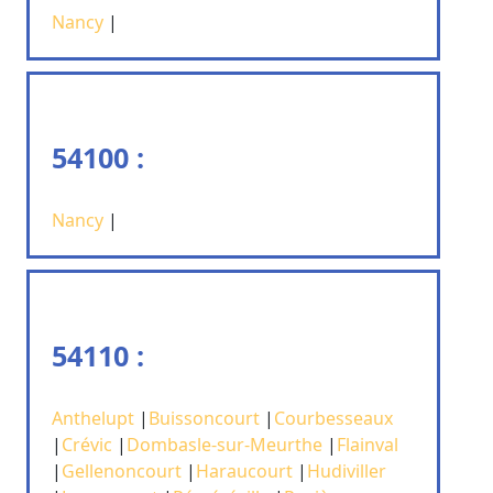
Nancy
|
54100 :
Nancy
|
54110 :
Anthelupt
|
Buissoncourt
|
Courbesseaux
|
Crévic
|
Dombasle-sur-Meurthe
|
Flainval
|
Gellenoncourt
|
Haraucourt
|
Hudiviller