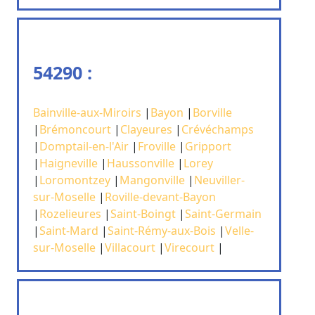
54290 :
Bainville-aux-Miroirs
|
Bayon
|
Borville
|
Brémoncourt
|
Clayeures
|
Crévéchamps
|
Domptail-en-l'Air
|
Froville
|
Gripport
|
Haigneville
|
Haussonville
|
Lorey
|
Loromontzey
|
Mangonville
|
Neuviller-
sur-Moselle
|
Roville-devant-Bayon
|
Rozelieures
|
Saint-Boingt
|
Saint-Germain
|
Saint-Mard
|
Saint-Rémy-aux-Bois
|
Velle-
sur-Moselle
|
Villacourt
|
Virecourt
|