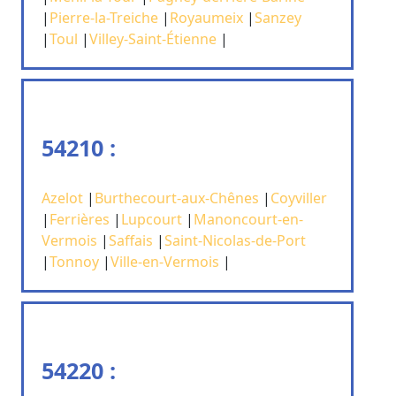
|
Pierre-la-Treiche
|
Royaumeix
|
Sanzey
|
Toul
|
Villey-Saint-Étienne
|
54210 :
Azelot
|
Burthecourt-aux-Chênes
|
Coyviller
|
Ferrières
|
Lupcourt
|
Manoncourt-en-
Vermois
|
Saffais
|
Saint-Nicolas-de-Port
|
Tonnoy
|
Ville-en-Vermois
|
54220 :