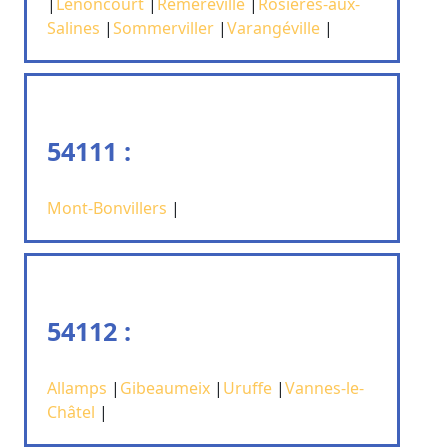
|
Lenoncourt
|
Réméréville
|
Rosières-aux-
Salines
|
Sommerviller
|
Varangéville
|
54111 :
Mont-Bonvillers
|
54112 :
Allamps
|
Gibeaumeix
|
Uruffe
|
Vannes-le-
Châtel
|