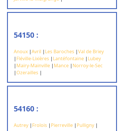
54150 :
Anoux
|
Avril
|
Les Baroches
|
Val de Briey
|
Fléville-Lixières
|
Lantéfontaine
|
Lubey
|
Mairy-Mainville
|
Mance
|
Norroy-le-Sec
|
Ozerailles
|
54160 :
Autrey
|
Frolois
|
Pierreville
|
Pulligny
|