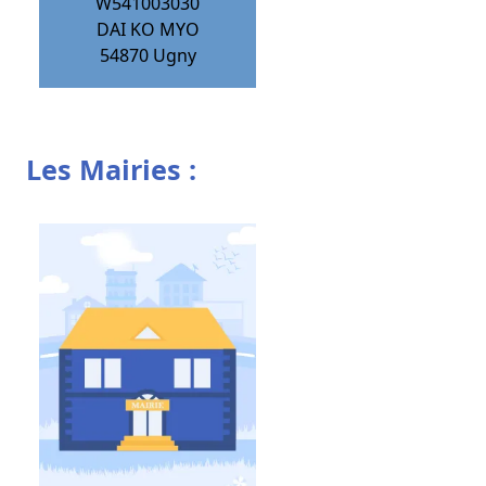
W541003030
DAI KO MYO
54870
Ugny
Les Mairies :