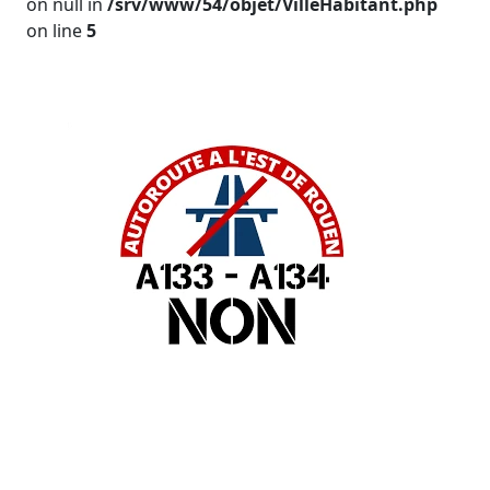
on null in
/srv/www/54/objet/VilleHabitant.php
on line
5