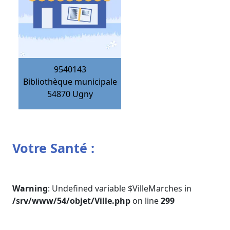
9540143
Bibliothèque municipale
54870
Ugny
Votre Santé :
Warning
: Undefined variable $VilleMarches in
/srv/www/54/objet/Ville.php
on line
299