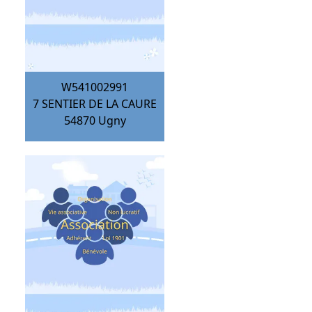
W541002991
7 SENTIER DE LA CAURE
54870
Ugny