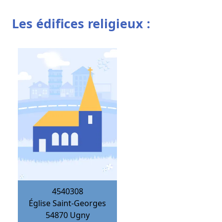
Les édifices religieux :
4540308
Église Saint-Georges
54870
Ugny