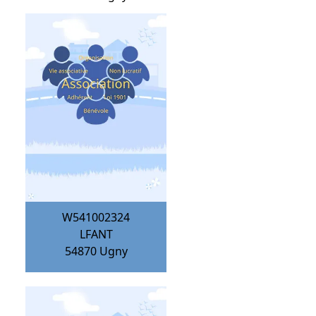
W541002324
LFANT
54870
Ugny