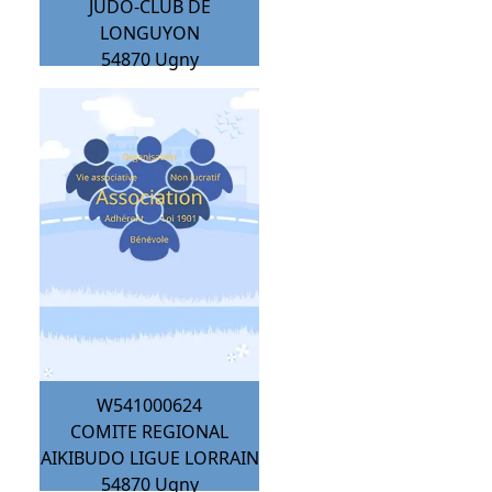
JUDO-CLUB DE
LONGUYON
54870
Ugny
W541000624
COMITE REGIONAL
AIKIBUDO LIGUE LORRAIN
54870
Ugny