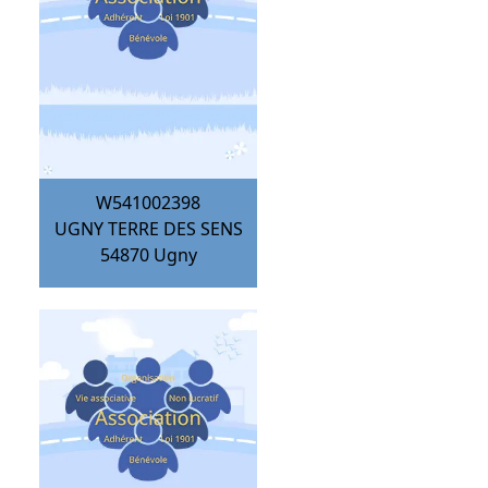
W541002398
UGNY TERRE DES SENS
54870
Ugny