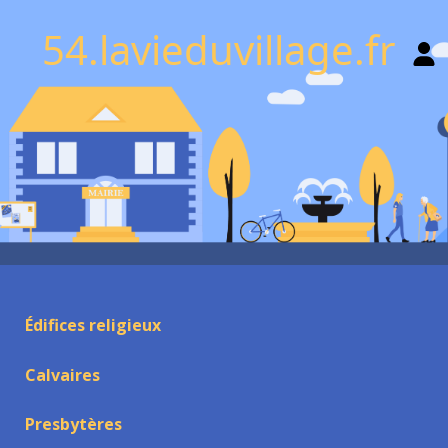
54.lavieduvillage.fr
Édifices religieux
Calvaires
Presbytères