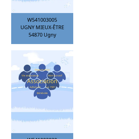
W541003005
UGNY MIEUX-ÊTRE
54870
Ugny