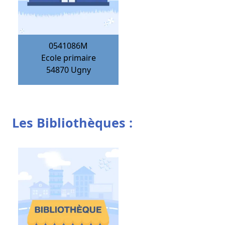
0541086M
Ecole primaire
54870
Ugny
Les Bibliothèques :