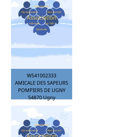
W541002333
AMICALE DES SAPEURS
POMPIERS DE UGNY
54870
Ugny