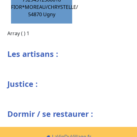
FIOR*MOREAU/CHRYSTELLE/
54870
Ugny
Array ( ) 1
Les artisans :
Justice :
Dormir / se restaurer :
LaVieDuVillage.fr