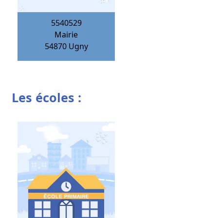
5540529
Mairie
54870
Ugny
Les écoles :