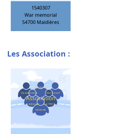
1540307
War memorial
54700
Maidières
Les Association :