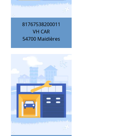
81767538200011
VH CAR
54700
Maidières