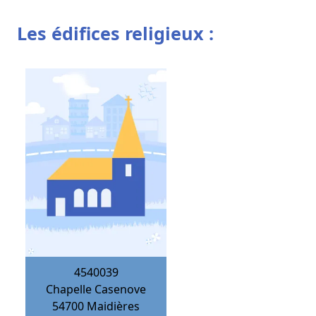
Les édifices religieux :
4540039
Chapelle Casenove
54700
Maidières