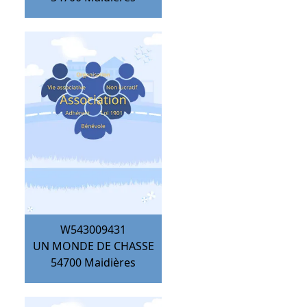
W543009431
UN MONDE DE CHASSE
54700
Maidières