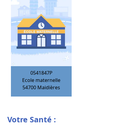
0541847P
Ecole maternelle
54700
Maidières
Votre Santé :