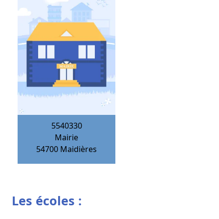
5540330
Mairie
54700
Maidières
Les écoles :