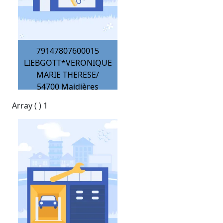
79147807600015
LIEBGOTT*VERONIQUE
MARIE THERESE/
54700
Maidières
Array ( ) 1