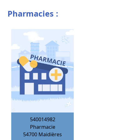
Pharmacies :
540014982
Pharmacie
54700
Maidières