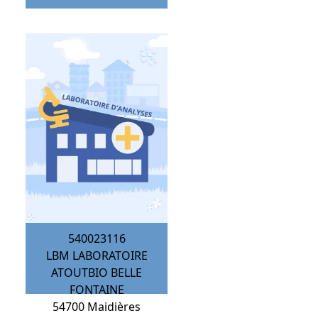
540023116
LBM LABORATOIRE
ATOUTBIO BELLE
FONTAINE
54700
Maidières