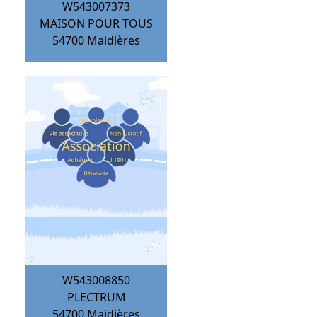
W543007373
MAISON POUR TOUS
54700
Maidières
W543008850
PLECTRUM
54700
Maidières