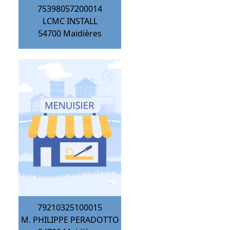
75398057200014
LCMC INSTALL
54700
Maidières
79210325100015
M. PHILIPPE PERADOTTO