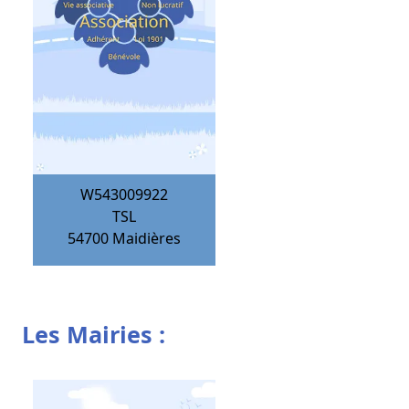
W543009922
TSL
54700
Maidières
Les Mairies :