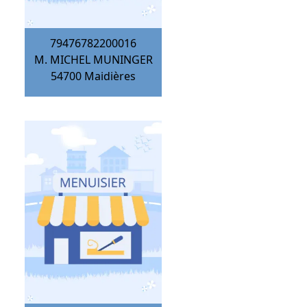
79476782200016
M. MICHEL MUNINGER
54700
Maidières