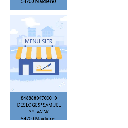
54700
Maidières
84888894700019
DESLOGES*SAMUEL
SYLVAIN/
54700
Maidières