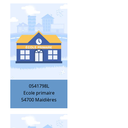
0541798L
Ecole primaire
54700
Maidières