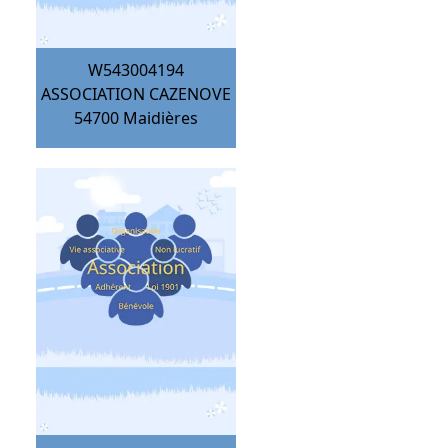
W543004194
ASSOCIATION CAZENOVE
54700
Maidières