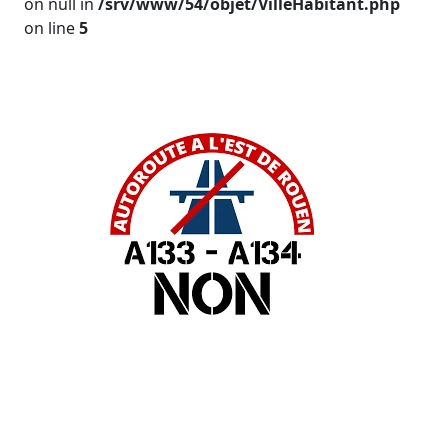
on null in
/srv/www/54/objet/VilleHabitant.php
on line
5