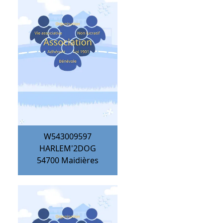
W543009597
HARLEM'2DOG
54700
Maidières