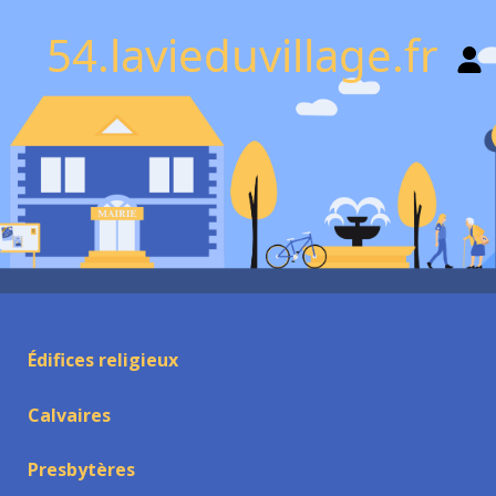
54.lavieduvillage.fr
Édifices religieux
Calvaires
Presbytères