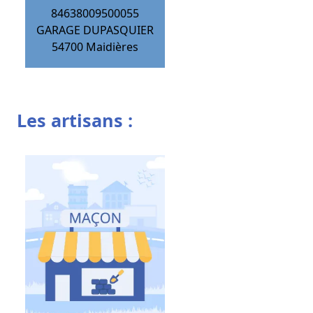
84638009500055
GARAGE DUPASQUIER
54700
Maidières
Les artisans :