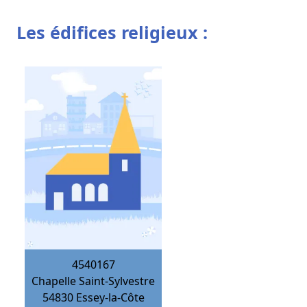
Les édifices religieux :
4540167
Chapelle Saint-Sylvestre
54830
Essey-la-Côte