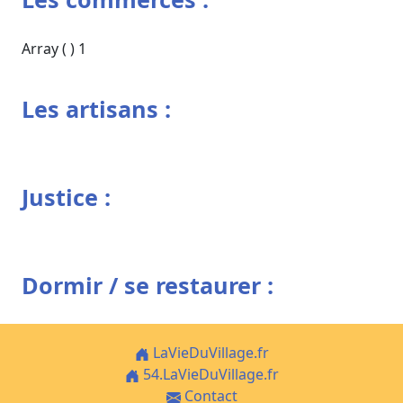
Array ( ) 1
Les artisans :
Justice :
Dormir / se restaurer :
LaVieDuVillage.fr
54.LaVieDuVillage.fr
Contact