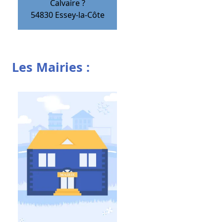
Calvaire ?
54830
Essey-la-Côte
Les Mairies :