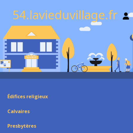
54.lavieduvillage.fr
Édifices religieux
Calvaires
Presbytères