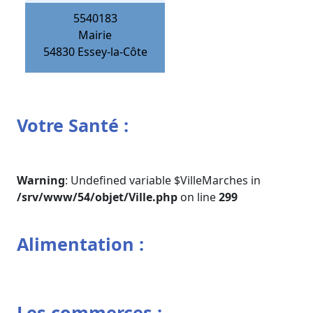
5540183
Mairie
54830
Essey-la-Côte
Votre Santé :
Warning
: Undefined variable $VilleMarches in
/srv/www/54/objet/Ville.php
on line
299
Alimentation :
Les commerces :