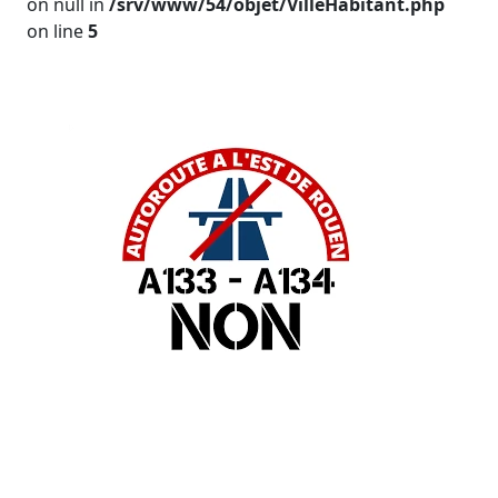
on null in
/srv/www/54/objet/VilleHabitant.php
on line
5