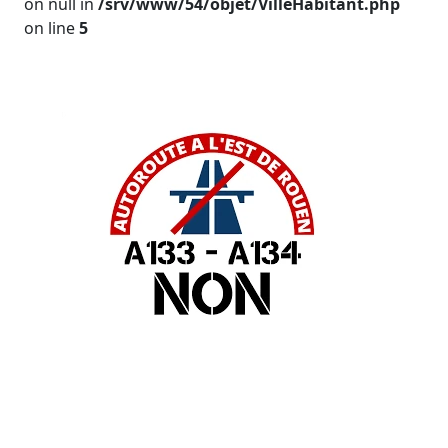
on null in
/srv/www/54/objet/VilleHabitant.php
on line
5