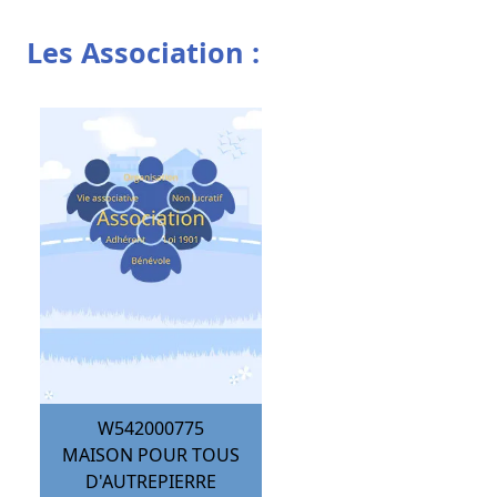
Les Association :
W542000775
MAISON POUR TOUS
D'AUTREPIERRE