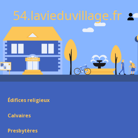
54.lavieduvillage.fr
Édifices religieux
Calvaires
Presbytères