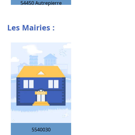
54450
Autrepierre
Les Mairies :
5540030