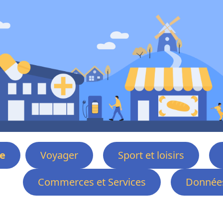
e
Voyager
Sport et loisirs
Commerces et Services
Données