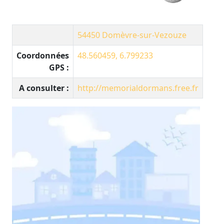
54450
Domèvre-sur-Vezouze
Coordonnées
48.560459, 6.799233
GPS :
A consulter :
http://memorialdormans.free.fr