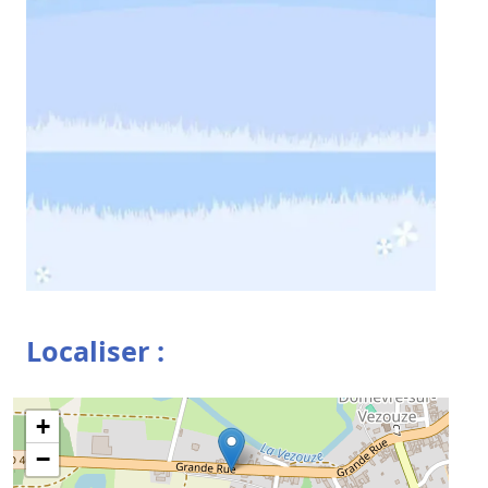
Localiser :
+
−