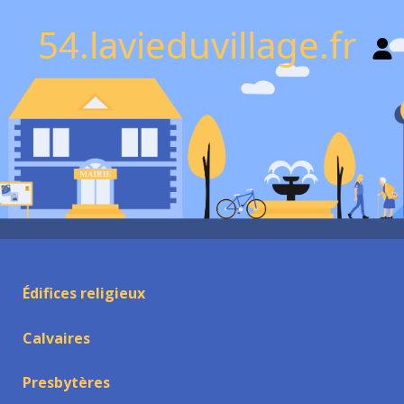
54.lavieduvillage.fr
Édifices religieux
Calvaires
Presbytères