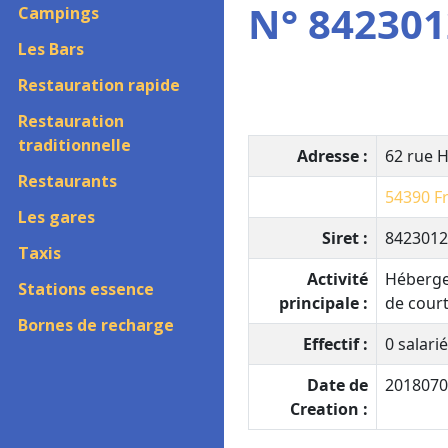
N° 842301
Campings
Les Bars
Restauration rapide
Restauration
traditionnelle
Adresse :
62 rue 
Restaurants
54390
F
Les gares
Siret :
8423012
Taxis
Activité
Héberge
Stations essence
principale :
de cour
Bornes de recharge
Effectif :
0 salarié
Date de
2018070
Creation :