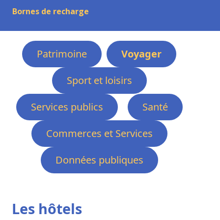
Bornes de recharge
Patrimoine
Voyager
Sport et loisirs
Services publics
Santé
Commerces et Services
Données publiques
Les hôtels