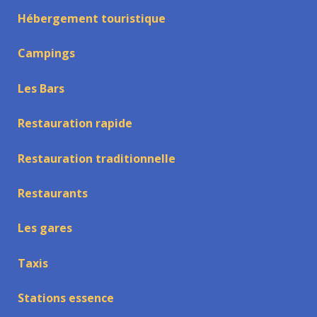
Hébergement touristique
Campings
Les Bars
Restauration rapide
Restauration traditionnelle
Restaurants
Les gares
Taxis
Stations essence