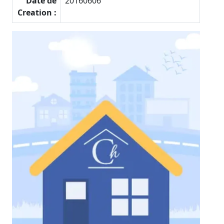
Date de
20160606
Creation :