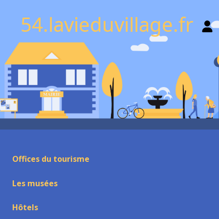
54.lavieduvillage.fr
Offices du tourisme
Les musées
Hôtels