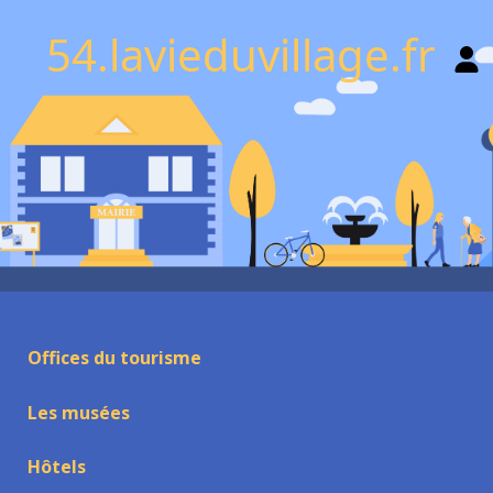
54.lavieduvillage.fr
Offices du tourisme
Les musées
Hôtels