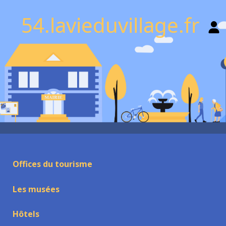
54.lavieduvillage.fr
Offices du tourisme
Les musées
Hôtels