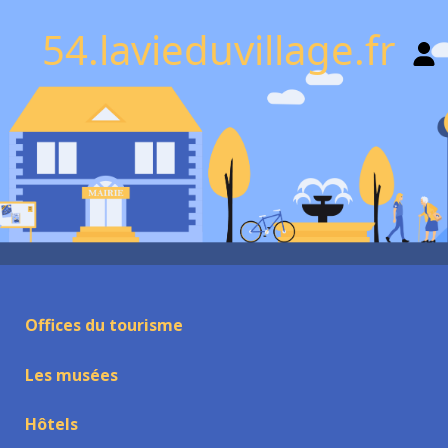
54.lavieduvillage.fr
Offices du tourisme
Les musées
Hôtels