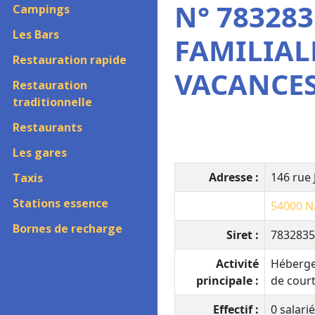
N° 783283
Campings
Les Bars
FAMILIAL
Restauration rapide
VACANCE
Restauration
traditionnelle
Restaurants
Les gares
Adresse :
146 rue
Taxis
Stations essence
54000
N
Bornes de recharge
Siret :
7832835
Activité
Héberge
principale :
de cour
Effectif :
0 salarié