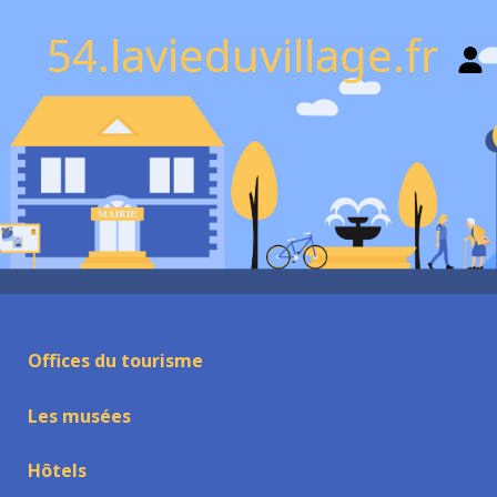
54.lavieduvillage.fr
Offices du tourisme
Les musées
Hôtels