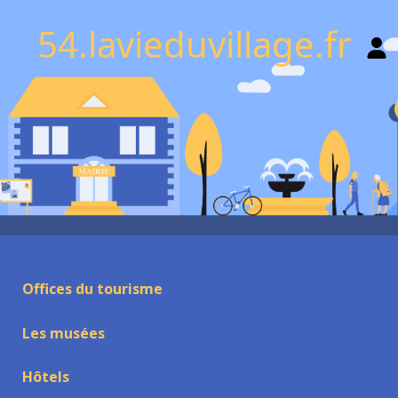
54.lavieduvillage.fr
Offices du tourisme
Les musées
Hôtels