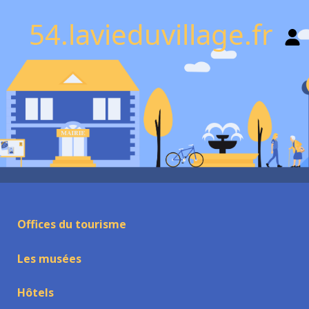
54.lavieduvillage.fr
Offices du tourisme
Les musées
Hôtels