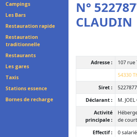
N° 522787
Campings
Les Bars
CLAUDIN
Restauration rapide
Restauration
traditionnelle
Restaurants
Adresse :
107 rue
Les gares
54330
T
Taxis
Siret :
5227877
Stations essence
Bornes de recharge
Déclarant :
M. JOEL
Activité
Héberge
principale :
de cour
Effectif :
0 salarié