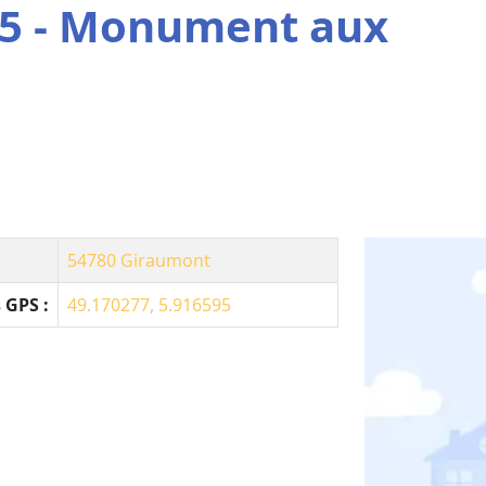
25 - Monument aux
54780
Giraumont
 GPS :
49.170277, 5.916595