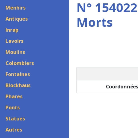
N° 15402
Menhirs
Morts
Antiques
Inrap
Lavoirs
Moulins
Colombiers
Fontaines
Blockhaus
Coordonnées
Phares
Ponts
Statues
Autres