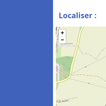
Localiser :
+
−