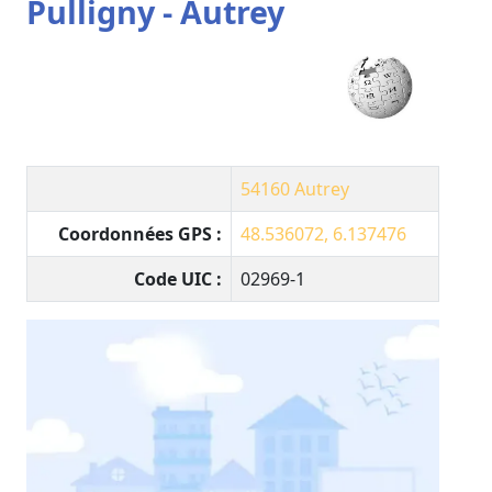
Pulligny - Autrey
54160
Autrey
Coordonnées GPS :
48.536072, 6.137476
Code UIC :
02969-1