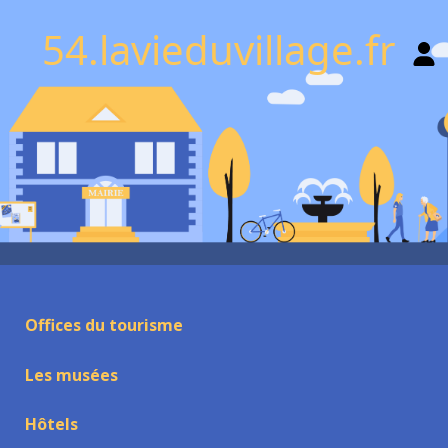
54.lavieduvillage.fr
Offices du tourisme
Les musées
Hôtels