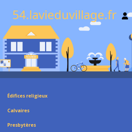
54.lavieduvillage.fr
Édifices religieux
Calvaires
Presbytères