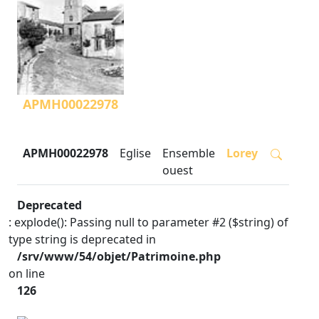
APMH00022978
APMH00022978
Eglise
Ensemble
Lorey
ouest
Deprecated
: explode(): Passing null to parameter #2 ($string) of
type string is deprecated in
/srv/www/54/objet/Patrimoine.php
on line
126