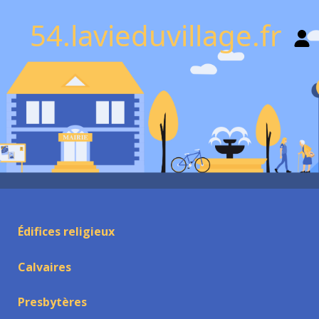
54.lavieduvillage.fr
Édifices religieux
Calvaires
Presbytères