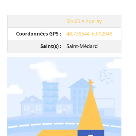
54460
Aingeray
Coordonnées GPS :
48.738644, 6.002948
Saint(s) :
Saint-Médard