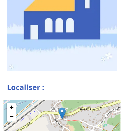
Localiser :
+
−