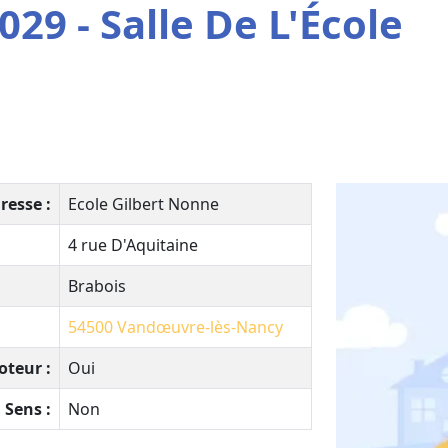
29 - Salle De L'École
resse :
Ecole Gilbert Nonne
4 rue D'Aquitaine
Brabois
54500
Vandœuvre-lès-Nancy
oteur :
Oui
 Sens :
Non