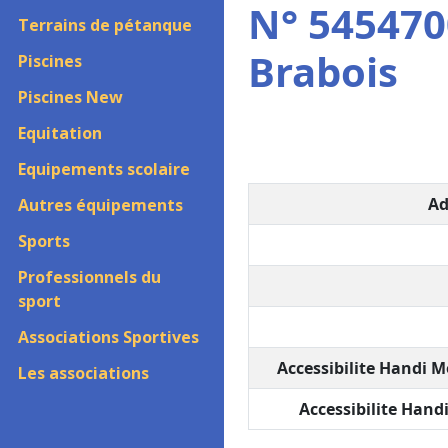
N° 5454700
Terrains de pétanque
Brabois
Piscines
Piscines New
Equitation
Equipements scolaire
Ad
Autres équipements
Sports
Professionnels du
sport
Associations Sportives
Accessibilite Handi M
Les associations
Accessibilite Handi