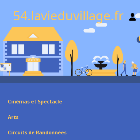
54.lavieduvillage.fr
Cinémas et Spectacle
Arts
Circuits de Randonnées