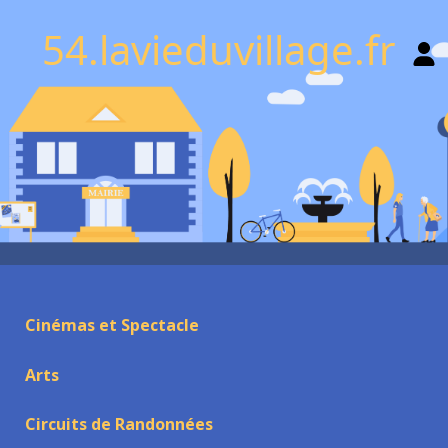
54.lavieduvillage.fr
Cinémas et Spectacle
Arts
Circuits de Randonnées