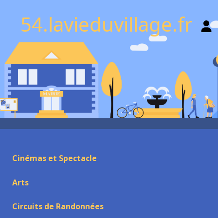
54.lavieduvillage.fr
Cinémas et Spectacle
Arts
Circuits de Randonnées