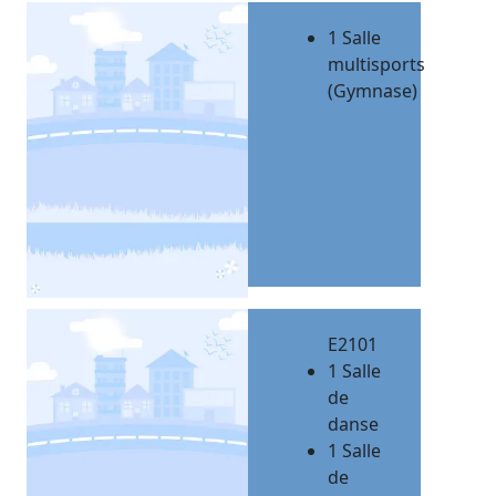
1 Salle
multisports
(Gymnase)
E2101
1 Salle
de
danse
1 Salle
de