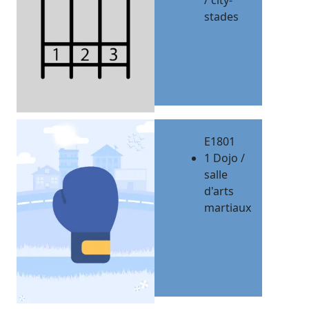
/ city-
stades
E1801
1 Dojo /
salle
d'arts
martiaux