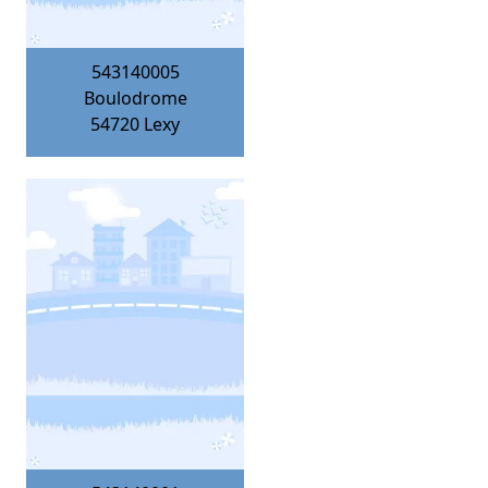
543140005
Boulodrome
54720
Lexy