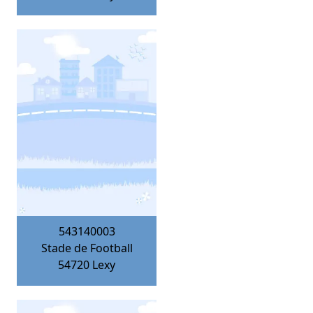
543140003
Stade de Football
54720
Lexy