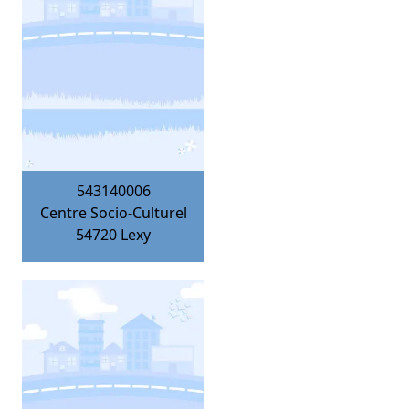
543140006
Centre Socio-Culturel
54720
Lexy