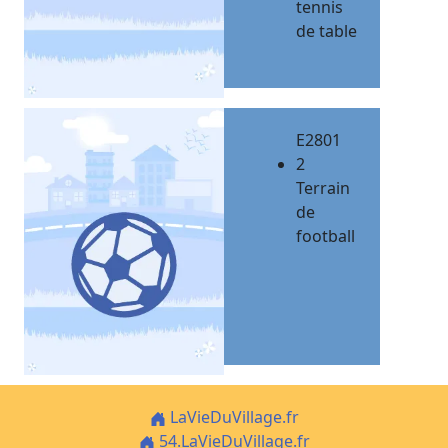
tennis
de table
E2801
2
Terrain
de
football
LaVieDuVillage.fr
54.LaVieDuVillage.fr