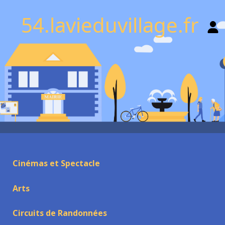
54.lavieduvillage.fr
Cinémas et Spectacle
Arts
Circuits de Randonnées