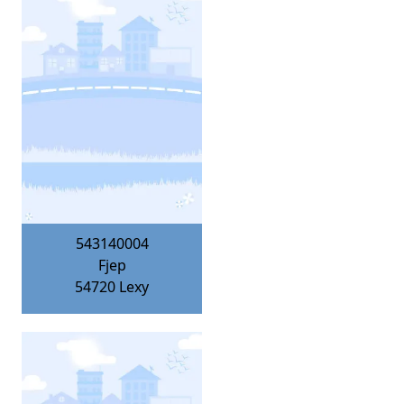
543140004
Fjep
54720
Lexy