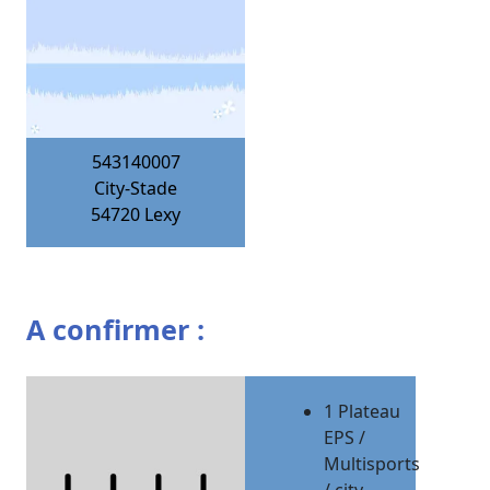
543140007
City-Stade
54720
Lexy
A confirmer :
1 Plateau
EPS /
Multisports