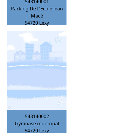
543140001
Parking De L'École Jean
Macé
54720
Lexy
543140002
Gymnase municipal
54720
Lexy