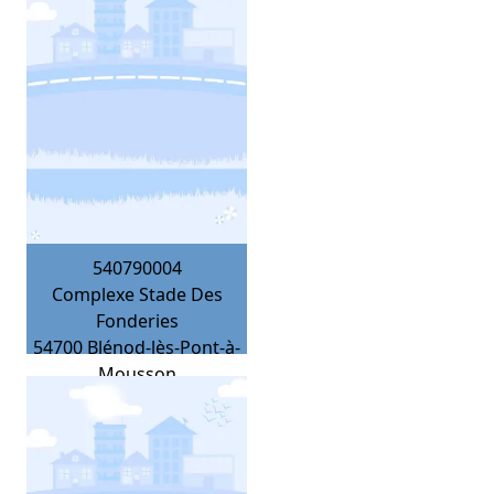
540790004
Complexe Stade Des
Fonderies
54700
Blénod-lès-Pont-à-
Mousson