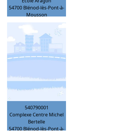
Ecole Aragon
54700
Blénod-lès-Pont-à-
Mousson
540790001
Complexe Centre Michel
Bertelle
54700
Blénod-lès-Pont-à-