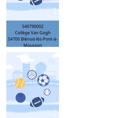
540790002
Collège Van Gogh
54700
Blénod-lès-Pont-à-
Mousson