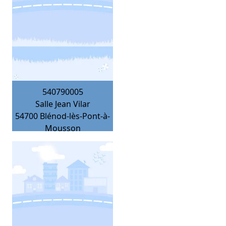
540790005
Salle Jean Vilar
54700
Blénod-lès-Pont-à-
Mousson