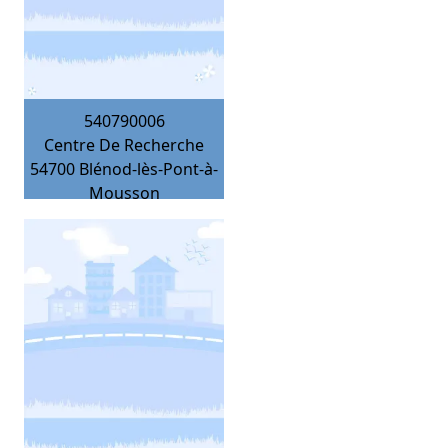
540790006
Centre De Recherche
54700
Blénod-lès-Pont-à-
Mousson