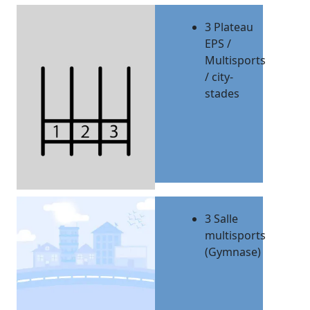
3 Plateau
EPS /
Multisports
/ city-
stades
3 Salle
multisports
(Gymnase)