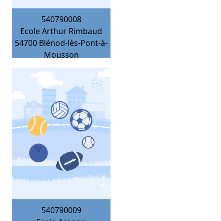
540790008
Ecole Arthur Rimbaud
54700
Blénod-lès-Pont-à-
Mousson
540790009