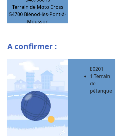
Terrain de Moto Cross
54700
Blénod-lès-Pont-à-
Mousson
A confirmer :
E0201
1 Terrain
de
pétanque