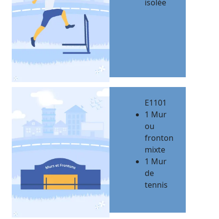
isolée
E1101
1 Mur
ou
fronton
mixte
1 Mur
de
tennis