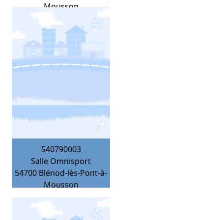
Mousson
540790003
Salle Omnisport
54700
Blénod-lès-Pont-à-
Mousson