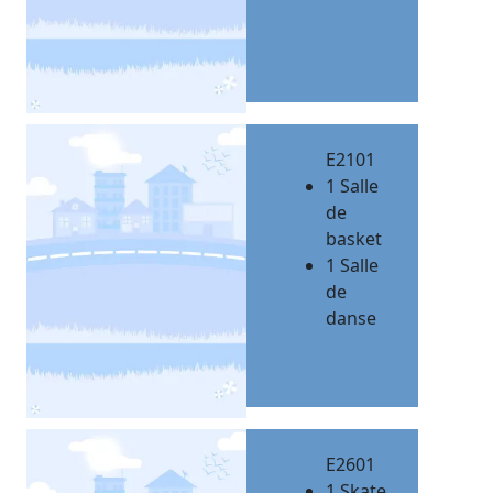
E2101
1 Salle
de
basket
1 Salle
de
danse
E2601
1 Skate