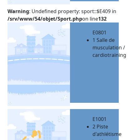
Warning
: Undefined property: sport::$E409 in
/srv/www/54/objet/Sport.php
on line
132
E0801
1 Salle de
musculation /
cardiotraining
E1001
2 Piste
d'athlétisme