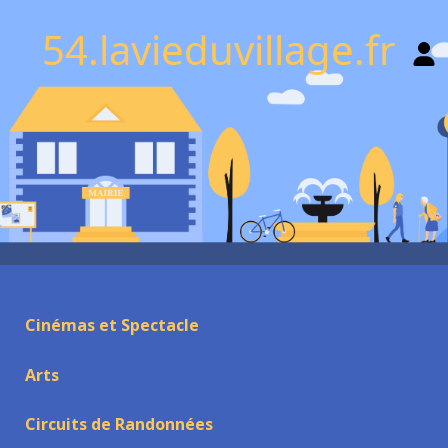
54.lavieduvillage.fr
Cinémas et Spectacle
Arts
Circuits de Randonnées