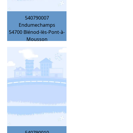
540790007
Endumechamps
54700
Blénod-lès-Pont-à-
Mousson
540790010