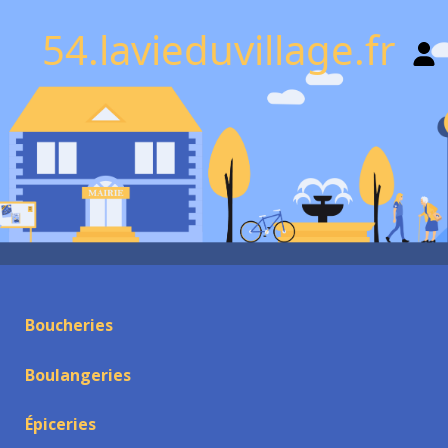
54.lavieduvillage.fr
Boucheries
Boulangeries
Épiceries