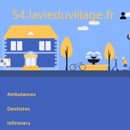
54.lavieduvillage.fr
Ambulances
Dentistes
Infirmiers