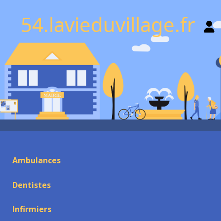
54.lavieduvillage.fr
Ambulances
Dentistes
Infirmiers