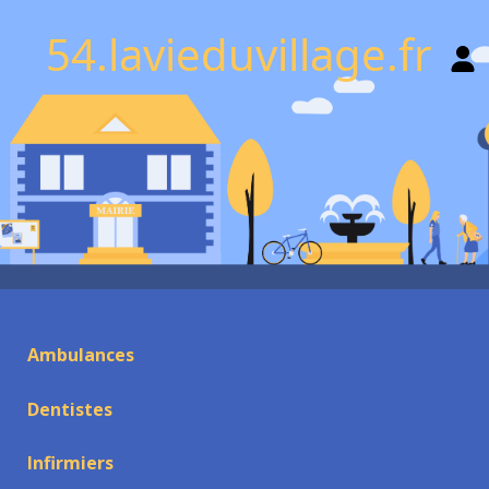
54.lavieduvillage.fr
Ambulances
Dentistes
Infirmiers