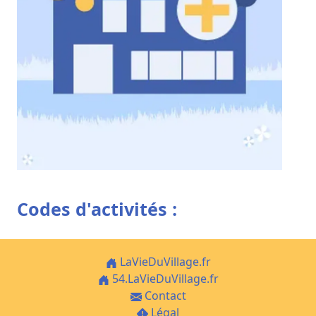
Codes d'activités :
LaVieDuVillage.fr
54.LaVieDuVillage.fr
Contact
Légal