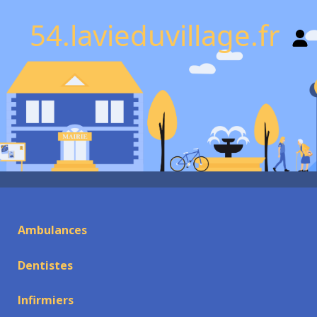
54.lavieduvillage.fr
Ambulances
Dentistes
Infirmiers