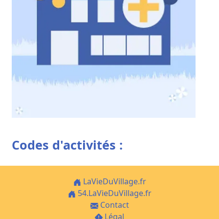
Codes d'activités :
LaVieDuVillage.fr
54.LaVieDuVillage.fr
Contact
Légal