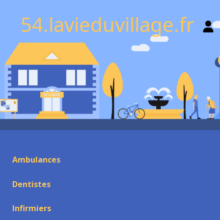
54.lavieduvillage.fr
Ambulances
Dentistes
Infirmiers