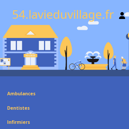
54.lavieduvillage.fr
Ambulances
Dentistes
Infirmiers