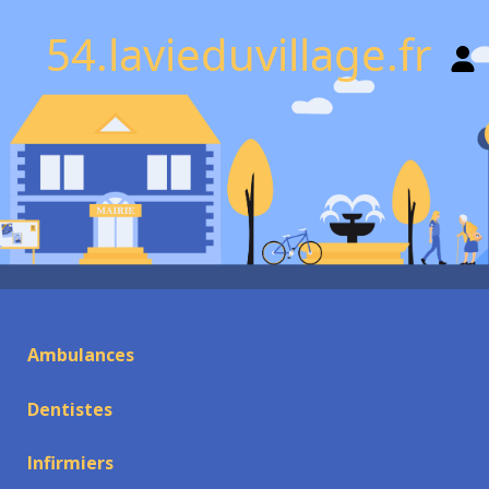
54.lavieduvillage.fr
Ambulances
Dentistes
Infirmiers