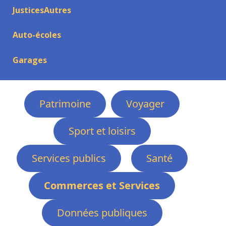
JusticesAutres
Auto-écoles
Garages
Patrimoine
Voyager
Sport et loisirs
Services publics
Santé
Commerces et Services
Données publiques