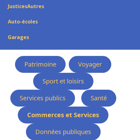
JusticesAutres
Auto-écoles
Garages
Patrimoine
Voyager
Sport et loisirs
Services publics
Santé
Commerces et Services
Données publiques