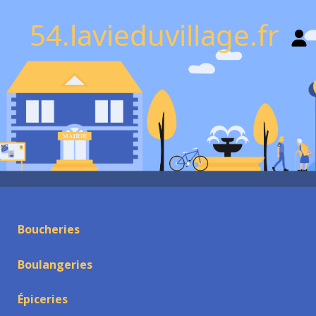
54.lavieduvillage.fr
Boucheries
Boulangeries
Épiceries