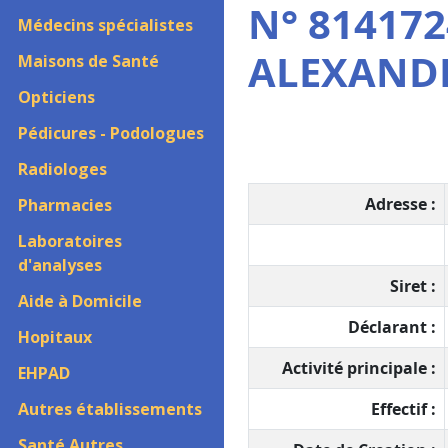
N° 814172
Médecins spécialistes
ALEXAND
Maisons de Santé
Opticiens
Pédicures - Podologues
Radiologes
Adresse :
Pharmacies
Laboratoires
d'analyses
Siret :
Aide à Domicile
Déclarant :
Hopitaux
Activité principale :
EHPAD
Autres établissements
Effectif :
Santé Autres