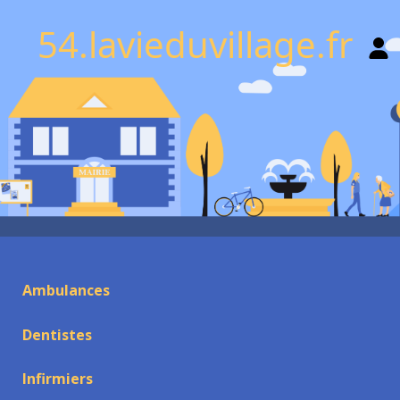
54.lavieduvillage.fr
Ambulances
Dentistes
Infirmiers