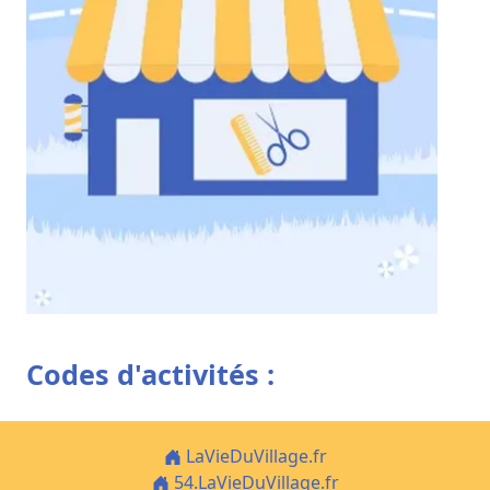
Codes d'activités :
LaVieDuVillage.fr
54.LaVieDuVillage.fr