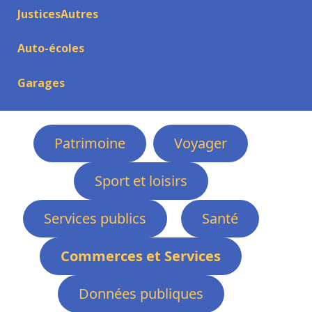
JusticesAutres
Auto-écoles
Garages
Patrimoine
Voyager
Sport et loisirs
Services publics
Santé
Commerces et Services
Données publiques