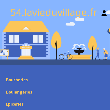
54.lavieduvillage.fr
Boucheries
Boulangeries
Épiceries