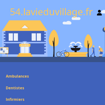
54.lavieduvillage.fr
Ambulances
Dentistes
Infirmiers