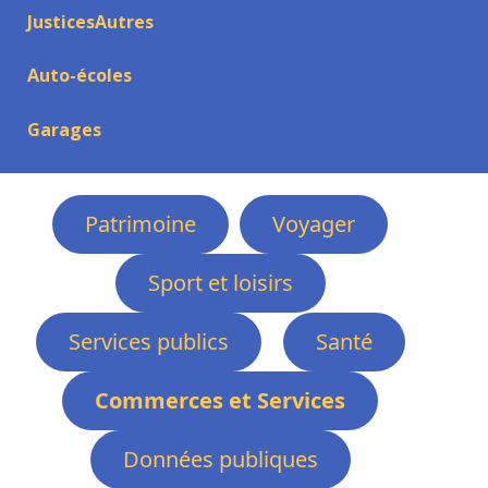
JusticesAutres
Auto-écoles
Garages
Patrimoine
Voyager
Sport et loisirs
Services publics
Santé
Commerces et Services
Données publiques