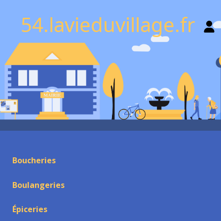
54.lavieduvillage.fr
Boucheries
Boulangeries
Épiceries