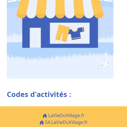
Codes d'activités :
LaVieDuVillage.fr
54.LaVieDuVillage.fr