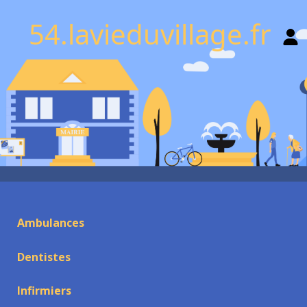
54.lavieduvillage.fr
Ambulances
Dentistes
Infirmiers