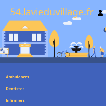
54.lavieduvillage.fr
Ambulances
Dentistes
Infirmiers