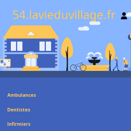
54.lavieduvillage.fr
Ambulances
Dentistes
Infirmiers