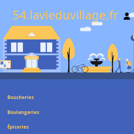
54.lavieduvillage.fr
Boucheries
Boulangeries
Épiceries