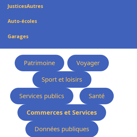
JusticesAutres
Auto-écoles
Garages
Patrimoine
Voyager
Sport et loisirs
Services publics
Santé
Commerces et Services
Données publiques