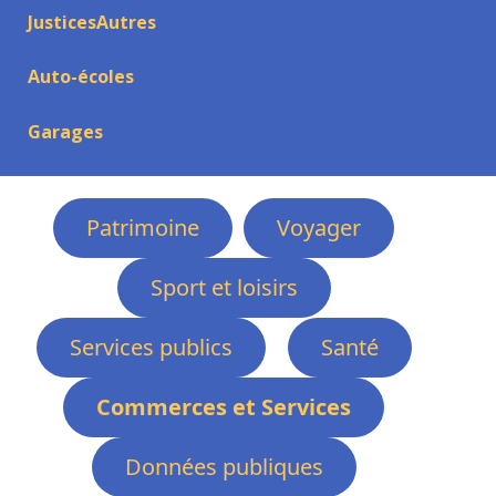
JusticesAutres
Auto-écoles
Garages
Patrimoine
Voyager
Sport et loisirs
Services publics
Santé
Commerces et Services
Données publiques