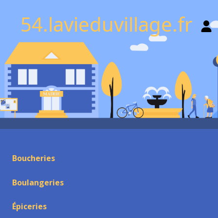
54.lavieduvillage.fr
Boucheries
Boulangeries
Épiceries