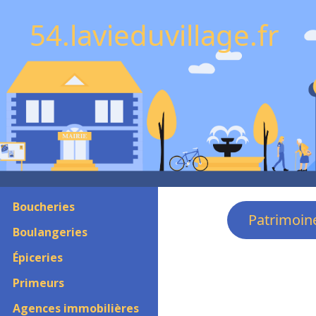
54.lavieduvillage.fr
Boucheries
Patrimoin
Boulangeries
Épiceries
Primeurs
Agences immobilières