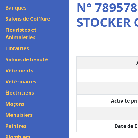
N° 78957
Banques
STOCKER 
Salons de Coiffure
Fleuristes et
Animaleries
Librairies
Salons de beauté
Vêtements
Vétérinaires
Électriciens
Activité pri
Maçons
Menuisiers
Peintres
Date de C
Plombiers