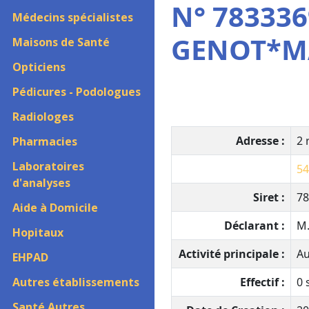
N° 783336
Médecins spécialistes
GENOT*MA
Maisons de Santé
Opticiens
Pédicures - Podologues
Radiologes
Adresse :
2 
Pharmacies
Laboratoires
54
d'analyses
Siret :
78
Aide à Domicile
Déclarant :
M
Hopitaux
Activité principale :
Au
EHPAD
Autres établissements
Effectif :
0 
Santé Autres